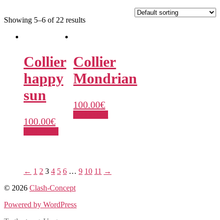
Showing 5–6 of 22 results
Collier
Collier
happy
Mondrian
sun
100.00
€
Add to cart
100.00
€
Add to cart
←
1
2
3
4
5
6
…
9
10
11
→
© 2026
Clash-Concept
Powered by WordPress