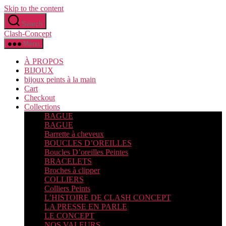
Skip to the content
Search
Clash-Concept
Menu
À PROPOS
BIJOUX
bijoux peints à la main
Cart
Checkout
Collections
BAGUE
BAGUE
Barrette à cheveux
BOUCLES D’OREILLES
Boucles D’oreilles Peintes
BRACELETS
Broches à clipper
COLLIERS
Colliers Peints
L’HISTOIRE DE CLASH CONCEPT
LA PRESSE EN PARLE
LE CONCEPT
NOS VALEURS